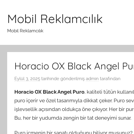
İçeriğe
atla
Mobil Reklamcılık
Mobil Reklamcılık
Horacio OX Black Angel Pur
Eylül 3, 2025
tarihinde gönderilmiş
admin
tarafından
Horacio OX Black Angel Puro
, kaliteli tütün kullan
puro içerir ve özel tasarımıyla dikkat çeker. Puro s
işlevsellik açısından oldukça öne çıkıyor. Her bir pu
Bu, her bir yudumda zengin bir tat deneyimi sunar.
Puro içmenin bir sanatı olduğunu biliyor musunuz? Ev