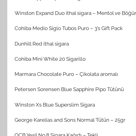
Winston Expand Duo ithal sigara – Mentol ve Böğür
Cohiba Medio Siglo Tubos Puro – 3’s Gift Pack
Dunhill Red ithal sigara
Cohiba Mini White 20 Sigarillo
Marmara Chocolate Puro – Çikolata aromalı
Petersen Sorensen Blue Sapphire Pipo Tütünü
Winston Xs Blue Superslim Sigara
George Karelias and Sons Normal Tütün – 25gr
OCB Yeşil No.8 Sigara Kağıdı – Tekli