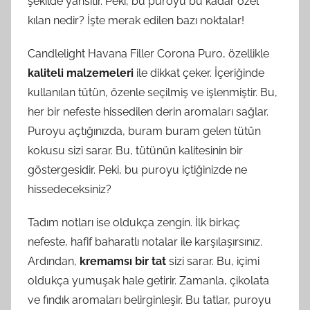
şekilde yansıtır. Peki, bu puroyu bu kadar özel
kılan nedir? İşte merak edilen bazı noktalar!
Candlelight Havana Filler Corona Puro, özellikle
kaliteli malzemeleri
ile dikkat çeker. İçeriğinde
kullanılan tütün, özenle seçilmiş ve işlenmiştir. Bu,
her bir nefeste hissedilen derin aromaları sağlar.
Puroyu açtığınızda, buram buram gelen tütün
kokusu sizi sarar. Bu, tütünün kalitesinin bir
göstergesidir. Peki, bu puroyu içtiğinizde ne
hissedeceksiniz?
Tadım notları ise oldukça zengin. İlk birkaç
nefeste, hafif baharatlı notalar ile karşılaşırsınız.
Ardından,
kremamsı bir tat
sizi sarar. Bu, içimi
oldukça yumuşak hale getirir. Zamanla, çikolata
ve fındık aromaları belirginleşir. Bu tatlar, puroyu