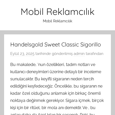
İçeriğe
Mobil Reklamcılık
atla
Mobil Reklamcılık
Handelsgold Sweet Classic Sigorillo
Eylül 23, 2025
tarihinde gönderilmiş
admin
tarafından
Bu makalede, ‘nun özellikleri, tadım notları ve
kullanıcı deneyimleri üzerine detaylı bir inceleme
sunulacaktır. Bu keyifli sigaranın neden tercih
edildiğini keşfedeceğiz. Öncelikle, bu sigaranın ne
kadar özel olduğunu anlamak için birkaç önemli
noktaya değinmek gerekiyor. Sigara içmek, birçok
kişi için bir ritüel, bir mola anı demektir. Ve , bu
anları daha da özel kılan bir seçenek. Peki, bu