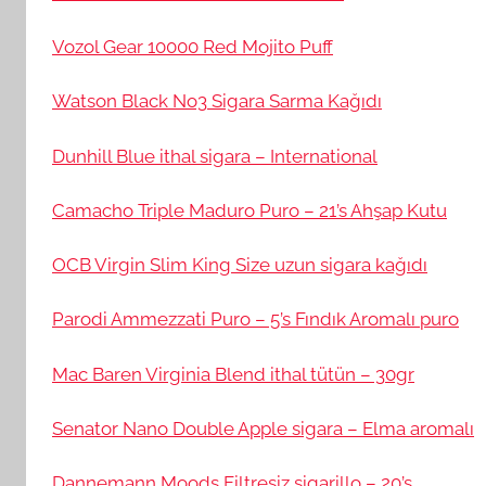
Vozol Gear 10000 Red Mojito Puff
Watson Black No3 Sigara Sarma Kağıdı
Dunhill Blue ithal sigara – International
Camacho Triple Maduro Puro – 21’s Ahşap Kutu
OCB Virgin Slim King Size uzun sigara kağıdı
Parodi Ammezzati Puro – 5’s Fındık Aromalı puro
Mac Baren Virginia Blend ithal tütün – 30gr
Senator Nano Double Apple sigara – Elma aromalı
Dannemann Moods Filtresiz sigarillo – 20’s