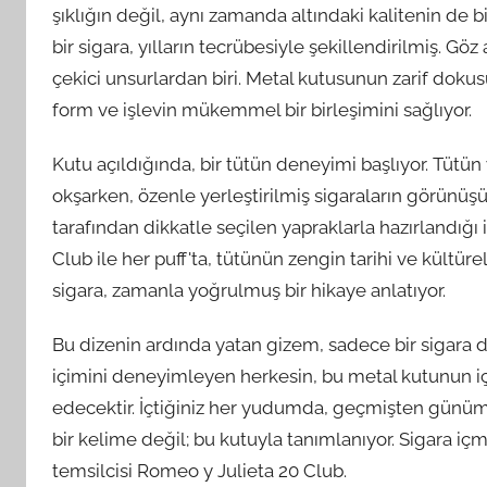
şıklığın değil, aynı zamanda altındaki kalitenin de 
bir sigara, yılların tecrübesiyle şekillendirilmiş. Göz
çekici unsurlardan biri. Metal kutusunun zarif dokusu
form ve işlevin mükemmel bir birleşimini sağlıyor.
Kutu açıldığında, bir tütün deneyimi başlıyor. Tütün y
okşarken, özenle yerleştirilmiş sigaraların görünüşü, h
tarafından dikkatle seçilen yapraklarla hazırlandığı i
Club ile her puff'ta, tütünün zengin tarihi ve kültüre
sigara, zamanla yoğrulmuş bir hikaye anlatıyor.
Bu dizenin ardında yatan gizem, sadece bir sigara d
içimini deneyimleyen herkesin, bu metal kutunun iç
edecektir. İçtiğiniz her yudumda, geçmişten günümüz
bir kelime değil; bu kutuyla tanımlanıyor. Sigara içme
temsilcisi Romeo y Julieta 20 Club.