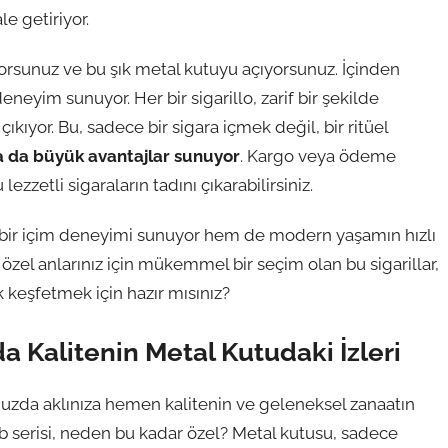
e getiriyor.
orsunuz ve bu şık metal kutuyu açıyorsunuz. İçinden
deneyim sunuyor. Her bir sigarillo, zarif bir şekilde
ıkıyor. Bu, sadece bir sigara içmek değil, bir ritüel
 da büyük avantajlar sunuyor
. Kargo veya ödeme
zzetli sigaraların tadını çıkarabilirsiniz.
li bir içim deneyimi sunuyor hem de modern yaşamın hızlı
el anlarınız için mükemmel bir seçim olan bu sigarillar,
vk keşfetmek için hazır mısınız?
a Kalitenin Metal Kutudaki İzleri
uzda aklınıza hemen kalitenin ve geleneksel zanaatın
ub serisi, neden bu kadar özel? Metal kutusu, sadece