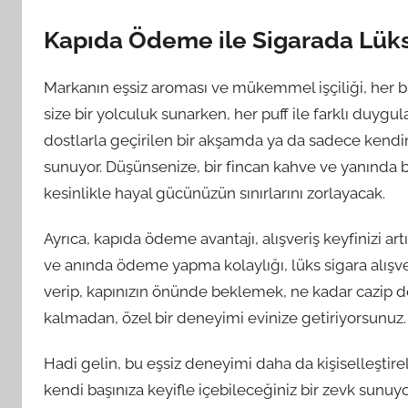
Kapıda Ödeme ile Sigarada Lüks
Markanın eşsiz aroması ve mükemmel işçiliği, her bir
size bir yolculuk sunarken, her puff ile farklı duygu
dostlarla geçirilen bir akşamda ya da sadece kendini
sunuyor. Düşünsenize, bir fincan kahve ve yanında bu z
kesinlikle hayal gücünüzün sınırlarını zorlayacak.
Ayrıca, kapıda ödeme avantajı, alışveriş keyfinizi 
ve anında ödeme yapma kolaylığı, lüks sigara alışver
verip, kapınızın önünde beklemek, ne kadar cazip d
kalmadan, özel bir deneyimi evinize getiriyorsunuz.
Hadi gelin, bu eşsiz deneyimi daha da kişiselleştire
kendi başınıza keyifle içebileceğiniz bir zevk sunu