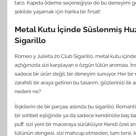
tarzı. Kapıda ödeme seçeneğiyle de bu deneyimi gerç
şekilde yaşamak için harika bir fırsat!
Metal Kutu İçinde Süslenmiş Huz
Sigarillo
Romeo y Julieta 20 Club Sigarillo, metal kutu içind
açtığınızda sizi karşılayan o özgün tütün aroması. İn
sadece bir ürün değil; bir deneyim sunuyor. Her bir n
zarafeti bir araya getiren bu tasarım, gözlerinizi il
nedeni ne?
İlişkilerin de bir parçası aslında bu sigarillo. Roman
bir sohbet eşliğinde ya da sadece kendinizle baş baş
puff, sizi yeni bir maceraya sürüklüyor. Kendi özel an
tütünün dengesi, sizi mahcup etmeden, tam tersi, key