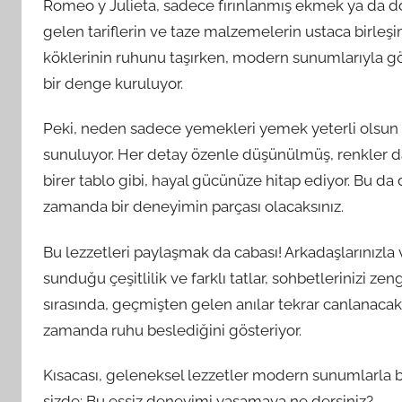
Romeo y Julieta, sadece fırınlanmış ekmek ya da d
gelen tariflerin ve taze malzemelerin ustaca birleş
köklerinin ruhunu taşırken, modern sunumlarıyla gözl
bir denge kuruluyor.
Peki, neden sadece yemekleri yemek yeterli olsun k
sunuluyor. Her detay özenle düşünülmüş, renkler d
birer tablo gibi, hayal gücünüze hitap ediyor. Bu d
zamanda bir deneyimin parçası olacaksınız.
Bu lezzetleri paylaşmak da cabası! Arkadaşlarınızla 
sunduğu çeşitlilik ve farklı tatlar, sohbetlerinizi zen
sırasında, geçmişten gelen anılar tekrar canlanac
zamanda ruhu beslediğini gösteriyor.
Kısacası, geleneksel lezzetler modern sunumlarla
sizde: Bu eşsiz deneyimi yaşamaya ne dersiniz?