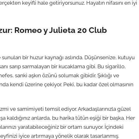
ekten keyifli hale getiriyorsunuz. Hayatın nifasını en iyi
ur: Romeo y Julieta 20 Club
e sunulan bir huzur kaynağı aslında. Düşünsenize, kutuyu
sanı sarıp sarmalayan bir kucaklama gibi. Bu sigarillo,
efes, sanki aşkın özünü solumak gibidir. Şıklığı ve
k anda kendi üzerine çekiyor. Peki, bu kadar özel olmasının
tizmi ve samimiyeti temsil ediyor. Arkadaşlarınızla güzel
a kaldığınız anlarda, bu harika tütün eşiği bir başka. Her
ılarınızı yaratabileceğiniz bir ortam sunuyor. İçindeki
finizi iyice artırmaya yönelik olarak tasarlanmış.