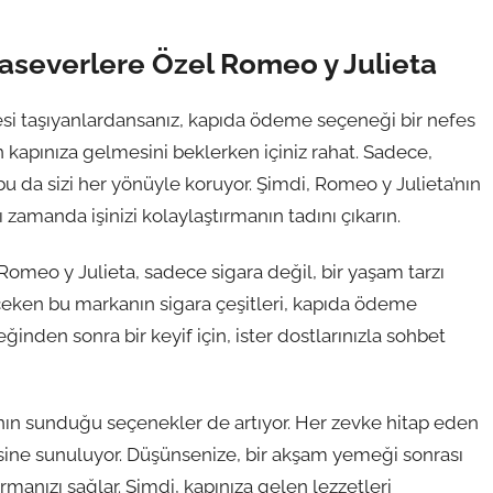
aseverlere Özel Romeo y Julieta
şesi taşıyanlardansanız, kapıda ödeme seçeneği bir nefes
ün kapınıza gelmesini beklerken içiniz rahat. Sadece,
u da sizi her yönüyle koruyor. Şimdi, Romeo y Julieta’nın
 zamanda işinizi kolaylaştırmanın tadını çıkarın.
omeo y Julieta, sadece sigara değil, bir yaşam tarzı
t çeken bu markanın sigara çeşitleri, kapıda ödeme
eğinden sonra bir keyif için, ister dostlarınızla sohbet
’nın sunduğu seçenekler de artıyor. Her zevke hitap eden
nisine sunuluyor. Düşünsenize, bir akşam yemeği sonrası
karmanızı sağlar. Şimdi, kapınıza gelen lezzetleri