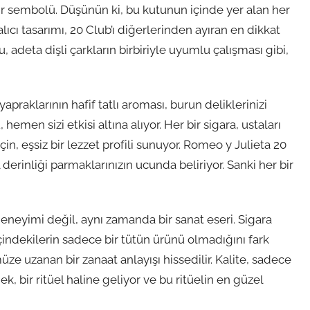
bir sembolü. Düşünün ki, bu kutunun içinde yer alan her
 alıcı tasarımı, 20 Club’ı diğerlerinden ayıran en dikkat
, adeta dişli çarkların birbiriyle uyumlu çalışması gibi,
apraklarının hafif tatlı aroması, burun deliklerinizi
emen sizi etkisi altına alıyor. Her bir sigara, ustaları
çin, eşsiz bir lezzet profili sunuyor. Romeo y Julieta 20
l derinliği parmaklarınızın ucunda beliriyor. Sanki her bir
eneyimi değil, aynı zamanda bir sanat eseri. Sigara
indekilerin sadece bir tütün ürünü olmadığını fark
e uzanan bir zanaat anlayışı hissedilir. Kalite, sadece
k, bir ritüel haline geliyor ve bu ritüelin en güzel