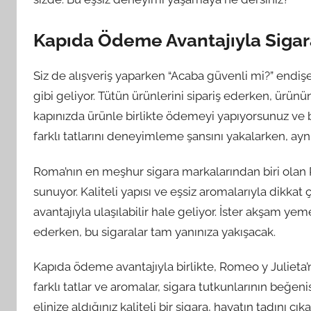
Kapıda Ödeme Avantajıyla Sigar
Siz de alışveriş yaparken “Acaba güvenli mi?” endi
gibi geliyor. Tütün ürünlerini sipariş ederken, ürün
kapınızda ürünle birlikte ödemeyi yapıyorsunuz ve b
farklı tatlarını deneyimleme şansını yakalarken, aynı
Roma’nın en meşhur sigara markalarından biri olan R
sunuyor. Kaliteli yapısı ve eşsiz aromalarıyla dikka
avantajıyla ulaşılabilir hale geliyor. İster akşam yem
ederken, bu sigaralar tam yanınıza yakışacak.
Kapıda ödeme avantajıyla birlikte, Romeo y Julieta
farklı tatlar ve aromalar, sigara tutkunlarının beğe
elinize aldığınız kaliteli bir sigara, hayatın tadını çı