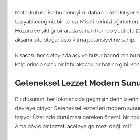
Metal kutusu ise bu deneyimi daha da özel kılıyor. Şı
taşıyabileceğiniz bir parça. Misafirlerinizi ağırlarke
Huzuru ve şıklığı bir arada sunan Romeo y Julieta 20 
akşamı bile olağanüstü kılma potansiyeline sahip.
Kısacası, her detayında aşk ve huzur barındıran bu me
kalplerinde sıcak bir iz bırakacak bir hazine gibi. K
Geleneksel Lezzet Modern Sunum
Bir düşünün, her lokmanızda geçmişin derin izlerini
devreye giriyor. Geleneksel lezzetleri modern sunu
taşıyor. Üzerinde durulması gereken önemli bir nokta
Ama böyle bir lezzet, aceleye gelmez, değil mi?