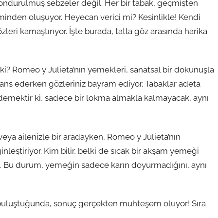
ondurulmuş sebzeler değil. Her bir tabak, geçmişten
iminden oluşuyor. Heyecan verici mi? Kesinlikle! Kendi
eri kamaştırıyor. İşte burada, tatla göz arasında harika
i? Romeo y Julieta’nın yemekleri, sanatsal bir dokunuşla
ans ederken gözleriniz bayram ediyor. Tabaklar adeta
a demektir ki, sadece bir lokma almakla kalmayacak, aynı
veya ailenizle bir aradayken, Romeo y Julieta’nın
ginleştiriyor. Kim bilir, belki de sıcak bir akşam yemeği
ak. Bu durum, yemeğin sadece karın doyurmadığını, aynı
 buluştuğunda, sonuç gerçekten muhteşem oluyor! Sıra