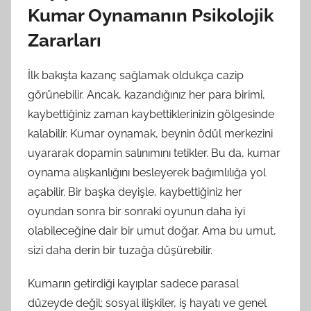
Kumar Oynamanın Psikolojik
Zararları
İlk bakışta kazanç sağlamak oldukça cazip
görünebilir. Ancak, kazandığınız her para birimi,
kaybettiğiniz zaman kaybettiklerinizin gölgesinde
kalabilir. Kumar oynamak, beynin ödül merkezini
uyararak dopamin salınımını tetikler. Bu da, kumar
oynama alışkanlığını besleyerek bağımlılığa yol
açabilir. Bir başka deyişle, kaybettiğiniz her
oyundan sonra bir sonraki oyunun daha iyi
olabileceğine dair bir umut doğar. Ama bu umut,
sizi daha derin bir tuzağa düşürebilir.
Kumarın getirdiği kayıplar sadece parasal
düzeyde değil; sosyal ilişkiler, iş hayatı ve genel