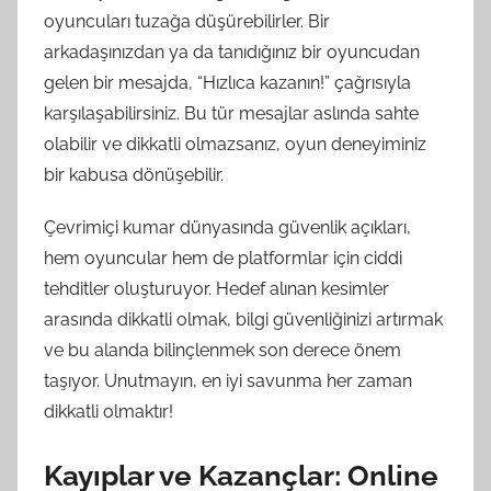
oyuncuları tuzağa düşürebilirler. Bir
arkadaşınızdan ya da tanıdığınız bir oyuncudan
gelen bir mesajda, “Hızlıca kazanın!” çağrısıyla
karşılaşabilirsiniz. Bu tür mesajlar aslında sahte
olabilir ve dikkatli olmazsanız, oyun deneyiminiz
bir kabusa dönüşebilir.
Çevrimiçi kumar dünyasında güvenlik açıkları,
hem oyuncular hem de platformlar için ciddi
tehditler oluşturuyor. Hedef alınan kesimler
arasında dikkatli olmak, bilgi güvenliğinizi artırmak
ve bu alanda bilinçlenmek son derece önem
taşıyor. Unutmayın, en iyi savunma her zaman
dikkatli olmaktır!
Kayıplar ve Kazançlar: Online