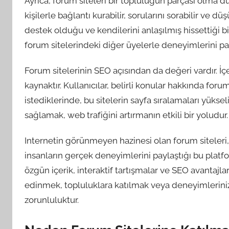
Ayrıca, forum siteleri bir topluluğun parçası olma d
kişilerle bağlantı kurabilir, sorularını sorabilir ve dü
destek olduğu ve kendilerini anlaşılmış hissettiği bir
forum sitelerindeki diğer üyelerle deneyimlerini payl
Forum sitelerinin SEO açısından da değeri vardır. İç
kaynaktır. Kullanıcılar, belirli konular hakkında for
istediklerinde, bu sitelerin sayfa sıralamaları yüksel
sağlamak, web trafiğini artırmanın etkili bir yoludur.
Internetin görünmeyen hazinesi olan forum siteleri,
insanların gerçek deneyimlerini paylaştığı bu platform
özgün içerik, interaktif tartışmalar ve SEO avantajla
edinmek, topluluklara katılmak veya deneyimlerinizi
zorunluluktur.