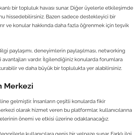
kanlı bir topluluk havası sunar. Diğer üyelerle etkileşimde
nu hissedebilirsiniz. Bazen sadece destekleyici bir
rır ve konular hakkında daha fazla öğrenmek için teşvik
. Bilgi paylaşımı, deneyimlerin paylaşılması, networking
bi avantajları vardır. İlgilendiğiniz konularda forumlara
 kurabilir ve daha büyük bir toplulukta yer alabilirsiniz.
ın Merkezi
ine gelmiştir. İnsanların çeşitli konularda fikir
erkezi olarak hizmet veren bu platformlar, kullanıcılarına
elerinin önemi ve etkisi üzerine odaklanacağız.
egorilerle kullanıcılara geniş bir yelpaze sunar. Farklı ilgi