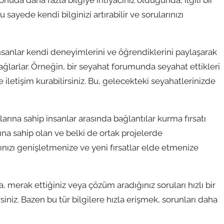
onuda daha fazla bilgiye ihtiyacınız olduğunda, ilgili bir
sayede kendi bilginizi artırabilir ve sorularınızı
nsanlar kendi deneyimlerini ve öğrendiklerini paylaşarak
larlar. Örneğin, bir seyahat forumunda seyahat ettikleri
e iletişim kurabilirsiniz. Bu, gelecekteki seyahatlerinizde
arına sahip insanlar arasında bağlantılar kurma fırsatı
arına sahip olan ve belki de ortak projelerde
 ağınızı genişletmenize ve yeni fırsatlar elde etmenize
da, merak ettiğiniz veya çözüm aradığınız soruları hızlı bir
iniz. Bazen bu tür bilgilere hızla erişmek, sorunları daha