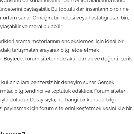
uygusunu da sunar. İnsanlar benzer ilgi alanlarına sahip
şüncelerini paylaşabilir. Bu topluluklar, insanların birbirine
 ortam sunar. Örneğin, bir hobisi veya hastalığı olan biri,
aşabilir ve moral bulabilir.
erikleri arama motorlarının endekslemesi için ideal bir
umdaki tartışmaları arayarak bilgi elde etmek
ir. Böylece, forum sitelerinde aktif olmak ve değerli içerik
 kullanıcılara benzersiz bir deneyim sunar. Gerçek
lar, bilgilendirici ve topluluk odaklıdır. Forum siteleri,
rıyla doludur. Dolayısıyla, herhangi bir konuda bilgi
 paylaşmak için forum sitelerini keşfetmek kesinlikle bir