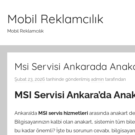
İçeriğe
atla
Mobil Reklamcılık
Mobil Reklamcılık
Msi Servisi Ankarada Anaka
Şubat 23, 2026
tarihinde gönderilmiş
admin
tarafından
MSI Servisi Ankara’da Ana
Ankara’da
MSI servis hizmetleri
arasında anakart deği
Bilgisayarınızın kalbi olan anakart, sistemin tüm bil
bu kadar önemli? İşte bu sorunun cevabı, bilgisayar