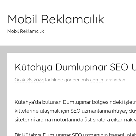
İçeriğe
atla
Mobil Reklamcılık
Mobil Reklamcılık
Kütahya Dumlupınar SEO 
Ocak 26, 2024
tarihinde gönderilmiş
admin
tarafından
Kütahya'da bulunan Dumlupınar bölgesindeki işletme
kitlelerine ulaşmak için SEO uzmanlarına ihtiyaç 
sitelerini arama motorlarında üst sıralara çıkarmak ve 
Bir Kütahya Dumlupınar SEO uzmanının başarılı olab