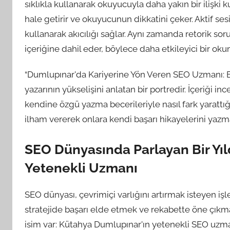
sıklıkla kullanarak okuyucuyla daha yakın bir ilişki ku
hale getirir ve okuyucunun dikkatini çeker. Aktif ses
kullanarak akıcılığı sağlar. Aynı zamanda retorik sorul
içeriğine dahil eder, böylece daha etkileyici bir ok
“Dumlupınar'da Kariyerine Yön Veren SEO Uzmanı: Bi
yazarının yükselişini anlatan bir portredir. İçeriği 
kendine özgü yazma becerileriyle nasıl fark yarattığı
ilham vererek onlara kendi başarı hikayelerini yazma 
SEO Dünyasında Parlayan Bir Yıl
Yetenekli Uzmanı
SEO dünyası, çevrimiçi varlığını artırmak isteyen işl
stratejide başarı elde etmek ve rekabette öne çıkma
isim var: Kütahya Dumlupınar'ın yetenekli SEO uzma