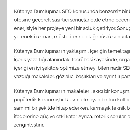
Kütahya Dumlupınar, SEO konusunda benzersiz bir bak
ötesine geçerek şaşırtıcı sonuçlar elde etme beceris
enerjisiyle her projeye yeni bir soluk getiriyor. Son
yetenekli uzman, müşterilerine olağanüstü sonuçla
Kütahya Dumlupınar'ın yaklaşımı, içeriğin temel taş
İçerik yazarlığı alanındaki tecrübesi sayesinde, org
içeriği en iyi şekilde optimize etmeyi bilen nadir S
yazdığı makaleler, göz alıcı başlıkları ve ayrıntılı 
Kütahya Dumlupınar'ın makaleleri, akıcı bir konuşm
popülerlik kazanmıştır. Resmi olmayan bir ton kullan
samimi bir şekilde hitap ederken, karmaşık teknik bilg
ifadelerine güç ve etki katar. Ayrıca, retorik sorula
zenginleştirir.