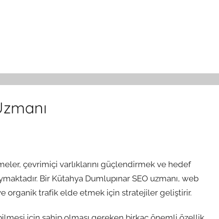
Uzmanı
ler, çevrimiçi varlıklarını güçlendirmek ve hedef
duymaktadır. Bir Kütahya Dumlupınar SEO uzmanı, web
organik trafik elde etmek için stratejiler geliştirir.
ilmesi için sahip olması gereken birkaç önemli özellik