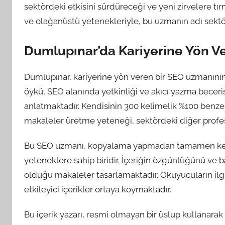
sektördeki etkisini sürdüreceği ve yeni zirvelere tı
ve olağanüstü yetenekleriyle, bu uzmanın adı sektö
Dumlupınar’da Kariyerine Yön V
Dumlupınar, kariyerine yön veren bir SEO uzmanının 
öykü, SEO alanında yetkinliği ve akıcı yazma becerisi
anlatmaktadır. Kendisinin 300 kelimelik %100 benzer
makaleler üretme yeteneği, sektördeki diğer profesy
Bu SEO uzmanı, kopyalama yapmadan tamamen kendi k
yeteneklere sahip biridir. İçeriğin özgünlüğünü ve
olduğu makaleler tasarlamaktadır. Okuyucuların ilgisi
etkileyici içerikler ortaya koymaktadır.
Bu içerik yazarı, resmi olmayan bir üslup kullanarak