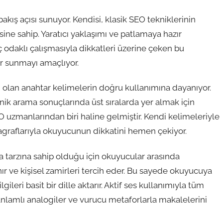
ış açısı sunuyor. Kendisi, klasik SEO tekniklerinin
ine sahip. Yaratıcı yaklaşımı ve patlamaya hazır
uç odaklı çalışmasıyla dikkatleri üzerine çeken bu
r sunmayı amaçlıyor.
ı olan anahtar kelimelerin doğru kullanımına dayanıyor.
anik arama sonuçlarında üst sıralarda yer almak için
EO uzmanlarından biri haline gelmiştir. Kendi kelimeleriyle
paragraflarıyla okuyucunun dikkatini hemen çekiyor.
a tarzına sahip olduğu için okuyucular arasında
ır ve kişisel zamirleri tercih eder. Bu sayede okuyucuya
ileri basit bir dille aktarır. Aktif ses kullanımıyla tüm
r, anlamlı analogiler ve vurucu metaforlarla makalelerini