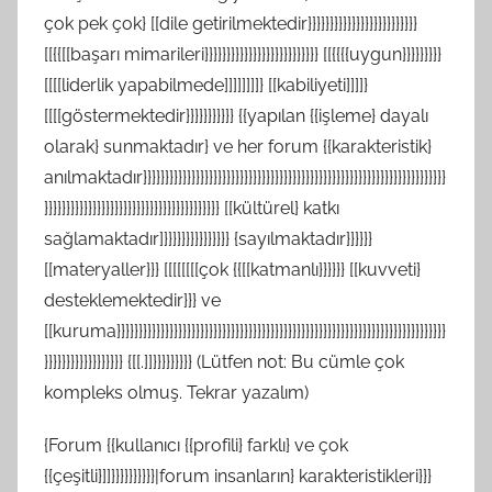
çok pek çok} [[dile getirilmektedir}}}}}}}}}}}}}}}}}}}}}}}}}
[[{{[[başarı mimarileri}}}}}}}}}}}}}}}}}}}}}}}}}} [[{{{{uygun}}}}}}}}}
[[[[liderlik yapabilmede]]]]]]]]} [[kabiliyeti]]]]}
[[[[göstermektedir}}}}}}}}}}} {{yapılan {{işleme} dayalı
olarak} sunmaktadır} ve her forum {{karakteristik}
anılmaktadır}}}}}}}}}}}}}}}}}}}}}}}}}}}}}}}}}}}}}}}}}}}}}}}}}}}}}}}}}}}}}}}}}}}}}
}}}}}}}}}}}}}}}}}}}}}}}}}}}}}}}}}}}}}}}} [[kültürel} katkı
sağlamaktadır]}}}}}}}}}}}}}}} {sayılmaktadır}}}}}}
[[materyaller}}} [[[[[[[[çok {{[[katmanlı}}}}}} [[kuvveti}
desteklemektedir}}} ve
[[kuruma}}}}}}}}}}}}}}}}}}}}}}}}}}}}}}}}}}}}}}}}}}}}}}}}}}}}}}}}}}}}}}}}}}}}}}}}}}}
}}}}}}}}}}}}}}}}}} {[[.]]}}}}}}}}} (Lütfen not: Bu cümle çok
kompleks olmuş. Tekrar yazalım)
{Forum {{kullanıcı {{profili} farklı} ve çok
{{çeşitli}]]}}}}}}}}}}|forum insanların} karakteristikleri}}}