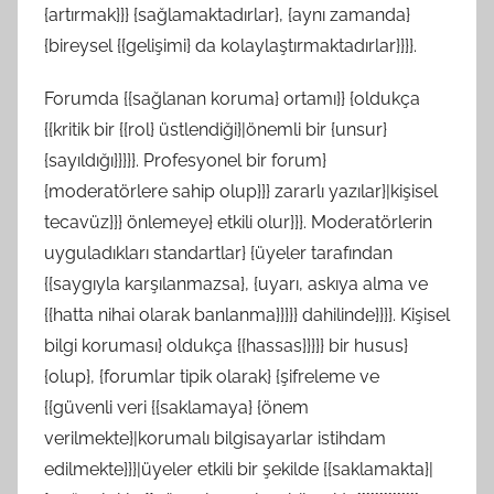
{artırmak}}} {sağlamaktadırlar}, {aynı zamanda}
{bireysel {{gelişimi} da kolaylaştırmaktadırlar}}}}.
Forumda {{sağlanan koruma} ortamı}} {oldukça
{{kritik bir {{rol} üstlendiği}|önemli bir {unsur}
{sayıldığı}}}}}. Profesyonel bir forum}
{moderatörlere sahip olup}}} zararlı yazılar}|kişisel
tecavüz}}} önlemeye} etkili olur}}}. Moderatörlerin
uyguladıkları standartlar} {üyeler tarafından
{{saygıyla karşılanmazsa}, {uyarı, askıya alma ve
{{hatta nihai olarak banlanma}}}}} dahilinde}}}}. Kişisel
bilgi koruması} oldukça {{hassas}}}}} bir husus}
{olup}, {forumlar tipik olarak} {şifreleme ve
{{güvenli veri {{saklamaya} {önem
verilmekte}|korumalı bilgisayarlar istihdam
edilmekte}}}|üyeler etkili bir şekilde {{saklamakta}|