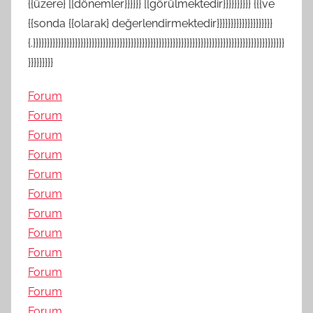
{{üzere} [[dönemler}}}}}} [[görülmektedir}}}}}}}}}} {{{ve
{{sonda {{olarak} değerlendirmektedir}}}}}}}}}}}}}}}}}}}}
{.}}}}}}}}}}}}}}}}}}}}}}}}}}}}}}}}}}}}}}}}}}}}}}}}}}}}}}}}}}}}}}}}}}}}}}}}}}}}}}}}}}}}}}}}}}
}}}}}}}}}
Forum
Forum
Forum
Forum
Forum
Forum
Forum
Forum
Forum
Forum
Forum
Forum