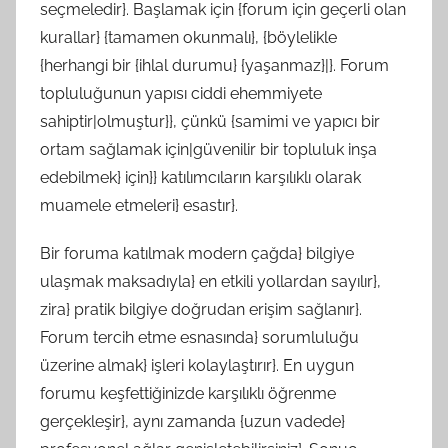
seçmeledir}. Başlamak için {forum için geçerli olan
kurallar} {tamamen okunmalı}, {böylelikle
{herhangi bir {ihlal durumu} {yaşanmaz}|}. Forum
topluluğunun yapısı ciddi ehemmiyete
sahiptir|olmuştur}}, çünkü {samimi ve yapıcı bir
ortam sağlamak için|güvenilir bir topluluk inşa
edebilmek} için}} katılımcıların karşılıklı olarak
muamele etmeleri} esastır}.
Bir foruma katılmak modern çağda} bilgiye
ulaşmak maksadıyla} en etkili yollardan sayılır},
zira} pratik bilgiye doğrudan erişim sağlanır}.
Forum tercih etme esnasında} sorumluluğu
üzerine almak} işleri kolaylaştırır}. En uygun
forumu keşfettiğinizde karşılıklı öğrenme
gerçekleşir}, aynı zamanda {uzun vadede}