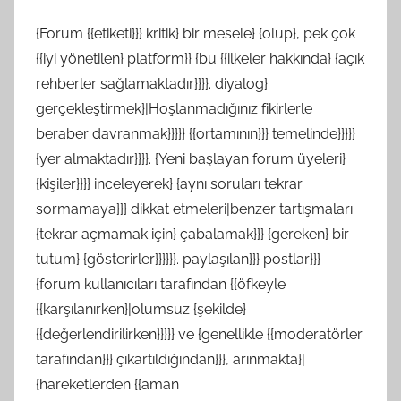
{Forum {{etiketi}}} kritik} bir mesele} {olup}, pek çok
{{iyi yönetilen} platform}} {bu {{ilkeler hakkında} {açık
rehberler sağlamaktadır}}}}. diyalog}
gerçekleştirmek}|Hoşlanmadığınız fikirlerle
beraber davranmak}}}}} {{ortamının}}} temelinde}}}}}
{yer almaktadır}}}}. {Yeni başlayan forum üyeleri}
{kişiler}}}} inceleyerek} {aynı soruları tekrar
sormamaya}}} dikkat etmeleri|benzer tartışmaları
{tekrar açmamak için} çabalamak}}} {gereken} bir
tutum} {gösterirler}}}}}}. paylaşılan}}} postlar}}}
{forum kullanıcıları tarafından {{öfkeyle
{{karşılanırken}|olumsuz {şekilde}
{{değerlendirilirken}}}}} ve {genellikle {{moderatörler
tarafından}}} çıkartıldığından}}}, arınmakta}|
{hareketlerden {{aman