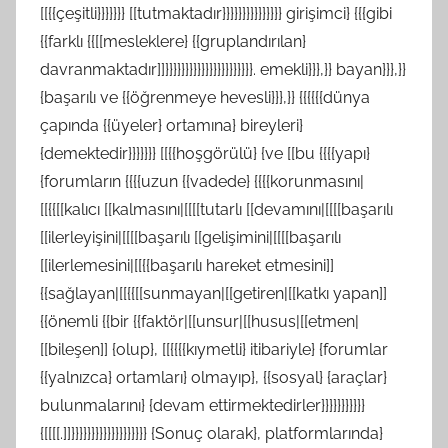
[[{{çeşitli}}}}}}} [[tutmaktadır}}}}}}}}}}}}}}} girişimci} {{{gibi
{{farklı {{[[mesleklere} {{gruplandırılan}
davranmaktadır]]}}}}}}}}}}}}}}}}}}}}}}. emekli}}},}} bayan}}},}}
{başarılı ve {{öğrenmeye hevesli}}},}} {{{{{{dünya
çapında {{üyeler} ortamına} bireyleri}
{demektedir}}}}}}} [[{{hoşgörülü} {ve [[bu {{{{yapı}
{forumların {{{{uzun {{vadede} {{{{korunmasını|
[[{{[[kalıcı [[kalmasını|[[[[tutarlı [[devamını|[[[[başarılı
[[ilerleyişini|[[[[başarılı [[gelişimini|[[[[başarılı
[[ilerlemesini|[[{{başarılı hareket etmesini]]
{{sağlayan|[[{{[[sunmayan|[[getiren|[[katkı yapan]]
{{önemli {{bir {{faktör|[[unsur|[[husus|[[etmen|
[[bileşen]] {olup}, [[{{{{kıymetli} itibariyle} {forumlar
{{yalnızca} ortamları} olmayıp}, {{sosyal} {araçlar}
bulunmalarını} {devam ettirmektedirler}}}}}}}}}}}
{[[[[.]]}}}}}}}}}}}}}}}}}}} {Sonuç olarak}, platformlarında}