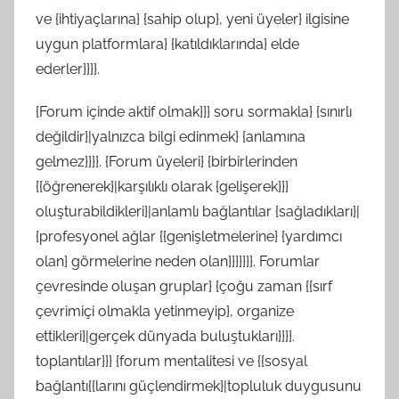
ve {ihtiyaçlarına} {sahip olup}, yeni üyeler} ilgisine
uygun platformlara} {katıldıklarında} elde
ederler}}}}.
{Forum içinde aktif olmak}}} soru sormakla} {sınırlı
değildir}|yalnızca bilgi edinmek} {anlamına
gelmez}}}}. {Forum üyeleri} {birbirlerinden
{{öğrenerek}|karşılıklı olarak {gelişerek}}}
oluşturabildikleri}|anlamlı bağlantılar {sağladıkları}|
{profesyonel ağlar {{genişletmelerine} {yardımcı
olan} görmelerine neden olan}}}}}}}. Forumlar
çevresinde oluşan gruplar} {çoğu zaman {{sırf
çevrimiçi olmakla yetinmeyip}, organize
ettikleri}|gerçek dünyada buluştukları}}}}.
toplantılar}}} {forum mentalitesi ve {{sosyal
bağlantı{{larını güçlendirmek}|topluluk duygusunu