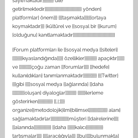
sayılmaktadır}}}}}}}}} dile
getirilmektedir}}}}}}}}}}}}}}}}}}}}}}}}}}}}}} yönden}
platformlar} önem}}} {{{taşımakta}}}|{{ortaya
koymaktadır}}} {kültürel ve {{sosyal bir {{kurum}
{olduğunu} kanıtlamaktadır}}}}}}}}}}}}}}}}}}}}}}}}}}}}}}}}}}
{Forum platformları ile {{sosyal medya {{siteleri}
[[[[{{{{kıyaslandığında}]]}} özellikler}}}}}}}}}} apaçıktır]]]]]]
ve [[{{{{[[[[çoğu zaman [[forumlar}}}} [[hedefe}
kullanıldıkları} tanımlanmaktadır}}}}}}]}}}} {{{Twitter}
{{{gibi {{[[sosyal medya {{ağlarında} [[daha
[[[[[[{{{{oluşan} diyaloglar]]}}}}}}} {{{{{{ilerleme
gösterirken}}}}}}}}}}}} [[,|;]]}}
organize}|metodolojik|ilmi|bilimsel}}}}}}}]]]]}}}} alanı}
sağlamaktadırlar}}}}}}}}}}}}}}|müşteri [[dairelerine}}}|
[[alanında]]}}}}}}}}}}}} [[daha [[{{{{kalıcı}}}}}}}}}}}}}}
tartışmalar}}}} {{{{aracılığıyla}}} [[bu|{[[bulunmakta}