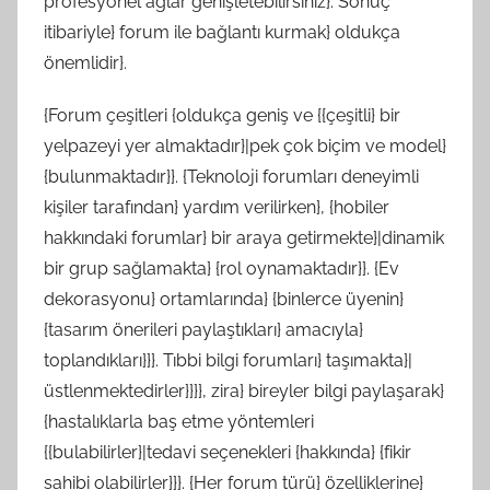
profesyonel ağlar genişletebilirsiniz}. Sonuç
itibariyle} forum ile bağlantı kurmak} oldukça
önemlidir}.
{Forum çeşitleri {oldukça geniş ve {{çeşitli} bir
yelpazeyi yer almaktadır}|pek çok biçim ve model}
{bulunmaktadır}}. {Teknoloji forumları deneyimli
kişiler tarafından} yardım verilirken}, {hobiler
hakkındaki forumlar} bir araya getirmekte}|dinamik
bir grup sağlamakta} {rol oynamaktadır}}. {Ev
dekorasyonu} ortamlarında} {binlerce üyenin}
{tasarım önerileri paylaştıkları} amacıyla}
toplandıkları}}}. Tıbbi bilgi forumları} taşımakta}|
üstlenmektedirler}}}}, zira} bireyler bilgi paylaşarak}
{hastalıklarla baş etme yöntemleri
{{bulabilirler}|tedavi seçenekleri {hakkında} {fikir
sahibi olabilirler}}}. {Her forum türü} özelliklerine}