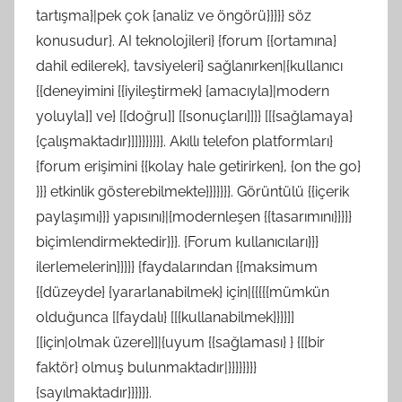
tartışma}|pek çok {analiz ve öngörü}}}}} söz
konusudur}. AI teknolojileri} {forum {{ortamına}
dahil edilerek}, tavsiyeleri} sağlanırken|{kullanıcı
{{deneyimini {{iyileştirmek} {amacıyla}|modern
yoluyla]] ve} [[doğru]] [[sonuçları]]}} [[{sağlamaya}
{çalışmaktadır}]]}}}}}}}. Akıllı telefon platformları}
{forum erişimini {{kolay hale getirirken}, {on the go}
}}} etkinlik gösterebilmekte}}}}}}}. Görüntülü {{içerik
paylaşımı}}} yapısını}|{modernleşen {{tasarımını}}}}}
biçimlendirmektedir}}}. {Forum kullanıcıları}}}
ilerlemelerin}}}}} {faydalarından {{maksimum
{{düzeyde} {yararlanabilmek} için|{{{{{mümkün
olduğunca [[faydalı} [[{kullanabilmek}}}}]]
[[için|olmak üzere]]|{uyum {{sağlaması} } {[[bir
faktör} olmuş bulunmaktadır|}}}}}}}}
{sayılmaktadır}}}}}}.