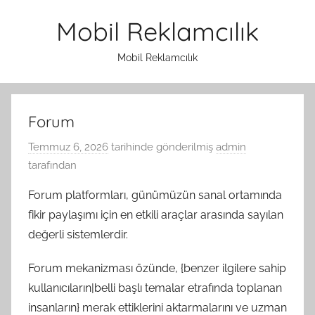
İçeriğe
Mobil Reklamcılık
atla
Mobil Reklamcılık
Forum
Temmuz 6, 2026
tarihinde gönderilmiş
admin
tarafından
Forum platformları, günümüzün sanal ortamında
fikir paylaşımı için en etkili araçlar arasında sayılan
değerli sistemlerdir.
Forum mekanizması özünde, {benzer ilgilere sahip
kullanıcıların|belli başlı temalar etrafında toplanan
insanların} merak ettiklerini aktarmalarını ve uzman