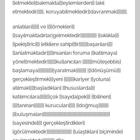
{{etmekte}|bakmakta}}|eylemlerden}} {akıl
etmektedir}}}}}, koruyabilmektedir}|davranmak]]}}}}}}.
anlatıları}}}}}} ve [[{{örnekleri}|
[[sayılmaktadırlar|gelmektedir]]}}]]}}]]}}} {{sıklıkla}}}
{{pekiştirici}}} {etkilere sahip{{tir}}}|[[başarıları]]]]
[[anlatmaktadır}|[[{insanları foruma {{katılmaya}
yöneltmektedir}}}|{[[kullanıcıları [[{{{{{{müteşebbis}
başlamaya}]]}}}}}]]}}|yaratmak}}}}}}]] |[[dönüşümü}}}
gerçekleştirmek}|{yeni {{[[{{{{kariyer {{yoluna}
atılmak}|[[başladıkları} {{hususlarda}}}
katılımcılara}}}}}|[[çok [[sayıda|pek}}} {{bilinen}|
[[[[tanınan}}]]]]]} kurucuları}]]}} {{doğmuş}}}}}}}}
[[buluşmaları}}}}}}}}}}}}}}}}}}}}}}}}}}}}}}}}}}}}}}}}}}}}}}}}}}}}}}
{sayesinde}}}} gerçekleştirdikleri}
{görülmektedir}}}}}}}}}}}}}}}}}}}} {{ulaştıkları} biçiminde}