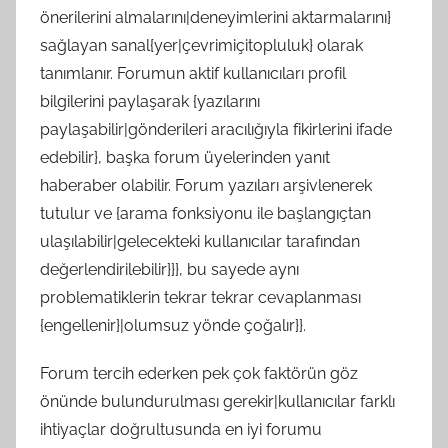
önerilerini almalarını|deneyimlerini aktarmalarını}
sağlayan sanal{yer|çevrimiçitopluluk} olarak
tanımlanır. Forumun aktif kullanıcıları profil
bilgilerini paylaşarak {yazılarını
paylaşabilir|gönderileri aracılığıyla fikirlerini ifade
edebilir}, başka forum üyelerinden yanıt
haberaber olabilir. Forum yazıları arşivlenerek
tutulur ve {arama fonksiyonu ile başlangıçtan
ulaşılabilir|gelecekteki kullanıcılar tarafından
değerlendirilebilir}}}, bu sayede aynı
problematiklerin tekrar tekrar cevaplanması
{engellenir}|olumsuz yönde çoğalır}}.
Forum tercih ederken pek çok faktörün göz
önünde bulundurulması gerekir|kullanıcılar farklı
ihtiyaçlar doğrultusunda en iyi forumu