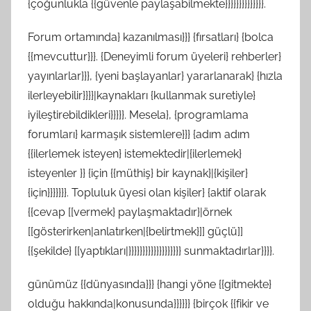
{çoğunlukla {{güvenle paylaşabilmekte}}}}}}}}}}}}}}.
Forum ortamında} kazanılması}}} {fırsatları} {bolca
{{mevcuttur}}}. {Deneyimli forum üyeleri} rehberler}
yayınlarlar}}}, {yeni başlayanlar} yararlanarak} {hızla
ilerleyebilir}}}}|kaynakları {kullanmak suretiyle}
iyileştirebildikleri}}}}}. Mesela}, {programlama
forumları} karmaşık sistemlere}}} {adım adım
{{ilerlemek isteyen} istemektedir|{ilerlemek}
isteyenler }} {için {{müthiş} bir kaynak}|{kişiler}
{için}}}}}}}. Topluluk üyesi olan kişiler} {aktif olarak
{{cevap [[vermek} paylaşmaktadır}|örnek
[[gösterirken|anlatırken|{belirtmek}]] güçlü]]
{{şekilde} [[yaptıkları|}}}}}}}}}}}}}}}}}}} sunmaktadırlar}}}}.
günümüz {{dünyasında}}} {hangi yöne {{gitmekte}
olduğu hakkında|konusunda}}}}}} {birçok {{fikir ve