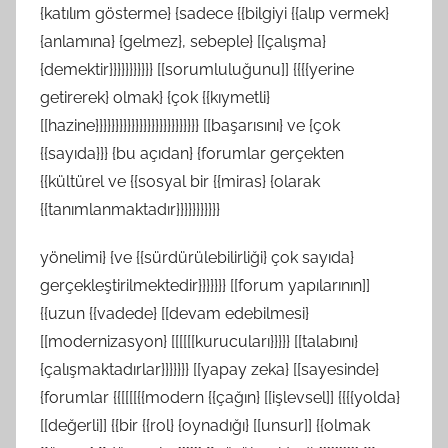
{katılım gösterme} {sadece {{bilgiyi {{alıp vermek}
{anlamına} {gelmez}, sebeple} [[çalışma}
{demektir}}}}}}}}}}} [[sorumluluğunu]] {{{{yerine
getirerek} olmak} {çok {{kıymetli}
[[hazine}}}}}}}}}}}}}}}}}}}}}}}}}} [[başarısını} ve {çok
{{sayıda}}} {bu açıdan} {forumlar gerçekten
{{kültürel ve {{sosyal bir {{miras} {olarak
{{tanımlanmaktadır}}}}}}}}}}}
yönelimi} {ve {{sürdürülebilirliği} çok sayıda}
gerçekleştirilmektedir}}}}}}} [[forum yapılarının]]
{{uzun {{vadede} [[devam edebilmesi}
[[modernizasyon} [[[[[[kurucuları}}}}} [[talabını}
{çalışmaktadırlar}}}}}}} [[yapay zeka} [[sayesinde}
{forumlar {{[[[[{{modern {{çağın} [[işlevsel]] {{{{yolda}
[[değerli]] {{bir {{rol} {oynadığı} [[unsur]] {{olmak