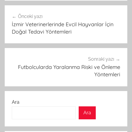
Yazı
Önceki yazı
gezinmesi
İzmir Veterinerlerinde Evcil Hayvanlar İçin
Doğal Tedavi Yöntemleri
Sonraki yazı
Futbolcularda Yaralanma Riski ve Önleme
Yöntemleri
Ara
Ara