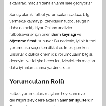
aktararak, maçları daha anlamlı hale getiriyorlar.
Sonuç olarak, futbol yorumcuları, sadece bilgi
vermekle kalmayıp, izleyicilerin futbol sevgisini
daha da pekiştiriyor. Onların analizleri,
futbolseverler için birer
ilham kaynağı
ve
öğrenme fırsatı
sunuyor. Bu nedenle, iyi bir futbol
yorumcusu seçerken dikkat edilmesi gereken
unsurlar oldukça önemlidir. Yorumcuların bilgisi,
deneyimi ve iletişim becerileri, izleyicilerin maçları
daha iyi anlamalarına yardımcı olur.
Yorumcuların Rolü
Futbol yorumcuları, maçların heyecanını ve
derinliğini izleyicilere aktaran
anahtar figürlerdir
.