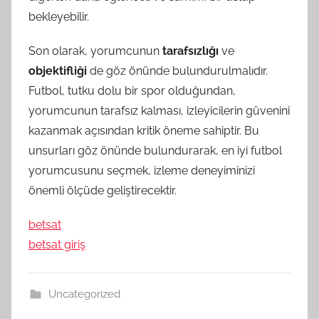
bekleyebilir.
Son olarak, yorumcunun
tarafsızlığı
ve
objektifliği
de göz önünde bulundurulmalıdır.
Futbol, tutku dolu bir spor olduğundan,
yorumcunun tarafsız kalması, izleyicilerin güvenini
kazanmak açısından kritik öneme sahiptir. Bu
unsurları göz önünde bulundurarak, en iyi futbol
yorumcusunu seçmek, izleme deneyiminizi
önemli ölçüde geliştirecektir.
betsat
betsat giriş
Uncategorized