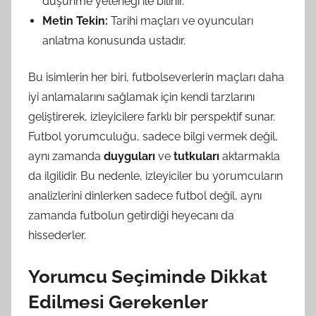
düşünme yeteneği ile bilinir.
Metin Tekin:
Tarihi maçları ve oyuncuları
anlatma konusunda ustadır.
Bu isimlerin her biri, futbolseverlerin maçları daha
iyi anlamalarını sağlamak için kendi tarzlarını
geliştirerek, izleyicilere farklı bir perspektif sunar.
Futbol yorumculuğu, sadece bilgi vermek değil,
aynı zamanda
duyguları
ve
tutkuları
aktarmakla
da ilgilidir. Bu nedenle, izleyiciler bu yorumcuların
analizlerini dinlerken sadece futbol değil, aynı
zamanda futbolun getirdiği heyecanı da
hissederler.
Yorumcu Seçiminde Dikkat
Edilmesi Gerekenler