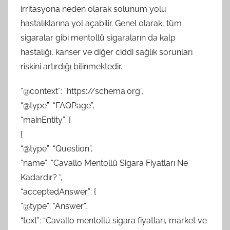
irritasyona neden olarak solunum yolu
hastalıklarına yol açabilir. Genel olarak, tüm
sigaralar gibi mentollü sigaraların da kalp
hastalığı, kanser ve diğer ciddi sağlık sorunları
riskini artırdığı bilinmektedir.
“@context”: “https://schema.org”,
“@type”: “FAQPage”,
“mainEntity”: [
{
“@type”: “Question”,
“name”: “Cavallo Mentollü Sigara Fiyatları Ne
Kadardır? “,
“acceptedAnswer”: {
“@type”: “Answer”,
“text”: “Cavallo mentollü sigara fiyatları, market ve