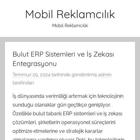
İçeriğe
Mobil Reklamcılık
atla
Mobil Reklamcılık
Bulut ERP Sistemleri ve İş Zekası
Entegrasyonu
Temmuz 29, 2024
tarihinde gönderilmiş
admin
tarafından
İş dünyasında verimliliği artırmak için teknolojinin
sunduğu olanaklar gün geçtikçe genişliyor.
Özellikle bulut tabanlı ERP sistemleri ve iş zekası
çözümleri, şirketlerin operasyonel süreçlerini
optimize etmelerine ve stratejik kararlar
almalarına yardımcı oluyor. Peki, bu teknolojilerin