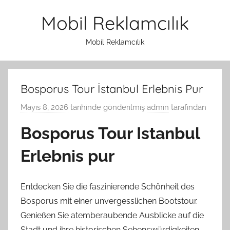
İçeriğe
Mobil Reklamcılık
atla
Mobil Reklamcılık
Bosporus Tour İstanbul Erlebnis Pur
Mayıs 8, 2026
tarihinde gönderilmiş
admin
tarafından
Bosporus Tour Istanbul
Erlebnis pur
Entdecken Sie die faszinierende Schönheit des
Bosporus mit einer unvergesslichen Bootstour.
Genießen Sie atemberaubende Ausblicke auf die
Stadt und ihre historischen Sehenswürdigkeiten,