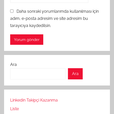
Daha sonraki yorumlarımda kullanılması için
adım, e-posta adresim ve site adresim bu
tarayıcıya kaydedilsin.
Ara
Ara
Linkedin Takipçi Kazanma
Liste