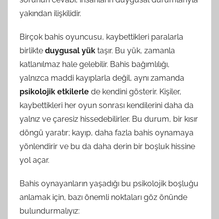
yakından ilişkilidir.
Birçok bahis oyuncusu, kaybettikleri paralarla
birlikte
duygusal yük
taşır. Bu yük, zamanla
katlanılmaz hale gelebilir. Bahis bağımlılığı,
yalnızca maddi kayıplarla değil, aynı zamanda
psikolojik etkilerle
de kendini gösterir. Kişiler,
kaybettikleri her oyun sonrası kendilerini daha da
yalnız ve çaresiz hissedebilirler. Bu durum, bir kısır
döngü yaratır; kayıp, daha fazla bahis oynamaya
yönlendirir ve bu da daha derin bir boşluk hissine
yol açar.
Bahis oynayanların yaşadığı bu psikolojik boşluğu
anlamak için, bazı önemli noktaları göz önünde
bulundurmalıyız: