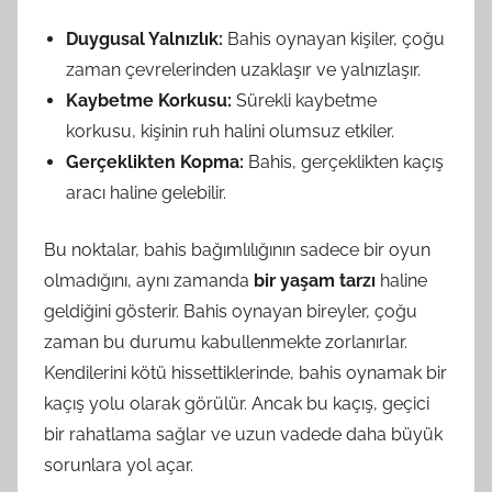
Duygusal Yalnızlık:
Bahis oynayan kişiler, çoğu
zaman çevrelerinden uzaklaşır ve yalnızlaşır.
Kaybetme Korkusu:
Sürekli kaybetme
korkusu, kişinin ruh halini olumsuz etkiler.
Gerçeklikten Kopma:
Bahis, gerçeklikten kaçış
aracı haline gelebilir.
Bu noktalar, bahis bağımlılığının sadece bir oyun
olmadığını, aynı zamanda
bir yaşam tarzı
haline
geldiğini gösterir. Bahis oynayan bireyler, çoğu
zaman bu durumu kabullenmekte zorlanırlar.
Kendilerini kötü hissettiklerinde, bahis oynamak bir
kaçış yolu olarak görülür. Ancak bu kaçış, geçici
bir rahatlama sağlar ve uzun vadede daha büyük
sorunlara yol açar.