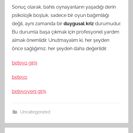
Sonuç olarak, bahis oynayanların yaşadığı derin
psikolojik boşluk, sadece bir oyun bağımlılığı
değil, aynı zamanda bir
duygusal kriz
durumudur.
Bu durumla başa çıkmak için profesyonel yardım
almak önemlidir. Unutmayalım ki, her şeyden
önce sağlığımız, her şeyden daha değerlidir.
beteyo giriş
beteyo
beteyoyeni giriş
Uncategorized
Yazı