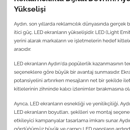
Yükselişi
Aydın, son yıllarda reklamcılık dünyasında gerçek b
itici güç, LED ekranların yükselişidir. LED (Light Em
yerini alarak markaların ve işletmelerin hedef kitle
aracıdır.
LED ekranların Aydın'da popülerlik kazanmasının tem
seçeneklere göre büyük bir avantaj sunmasıdır. Ekra
potansiyelini artırırken mesajların net bir şekilde i
kitlelerinin zihninde kalıcı izlenimler bırakmasına ol
Ayrıca, LED ekranların esnekliği ve yenilikçiliği, Ay
LED ekranların boyutları, şekilleri ve montaj seçenek
etkileyici kampanyalar tasarlama imkanı sunar. Aydı
gördüğümüz büyük ve çarpıcı LED panoların ardında, 