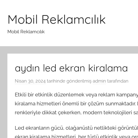
İçeriğe
atla
Mobil Reklamcılık
Mobil Reklamcılık
aydın led ekran kiralama
Nisan 30, 2024
tarihinde gönderilmiş
admin
tarafından
Etkili bir etkinlik düzenlemek veya reklam kampany
kiralama hizmetleri önemli bir çözüm sunmaktadır. Le
renkleriyle dikkat çekerken, modern teknolojileri saye
Led ekranların gücü, olağanüstü netlikteki görünt
ekran kiralama hizmetleri, her türlü etkinlik veya 