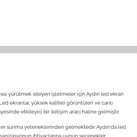
ası yürütmek isteyen işletmeler için Aydın led ekran
d ekranlar, yüksek kaliteli görüntüleri ve canlı
sinde etkileyici bir iletişim aracı haline gelmiştir.
üler sunma yeteneklerinden gelmektedir. Aydın'da led
organizasyonun ihtiyaçlarına uygun seçenekler