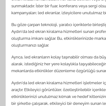
sunmaktadır. İster bir fuar, konferans veya sergi olsun
kampanyaları; led ekranlar, izleyicilere unutulmaz b
Bu göze çarpan teknoloji, yaratıcı içeriklerle birleş
Aydın'da led ekran kiralama hizmetleri sunan profesyo
oluşturma imkanı sağlar. Bu, etkinliklerinizde markan
oluşturmanızı sağlar.
Ayrıca, led ekranların kolay taşınabilir olması da bü
alarak, istediğiniz her yere kolaylıkla taşıyabileceği
mekanlarda etkinlikler düzenleme özgürlüğü sunar
Aydın'da led ekran kiralama hizmetleri işletmeler içi
araçtır. Etkileyici görüntüler, özelleştirilebilir içerikl
etkinliklerinizi unutulmaz kılmak ve hedef kitlenizin
bir şirketle çalışarak, etkileyici bir deneyim sunan l