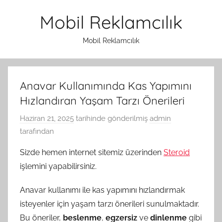
İçeriğe
Mobil Reklamcılık
atla
Mobil Reklamcılık
Anavar Kullanımında Kas Yapımını
Hızlandıran Yaşam Tarzı Önerileri
Haziran 21, 2025
tarihinde gönderilmiş
admin
tarafından
Sizde hemen internet sitemiz üzerinden
Steroid
işlemini yapabilirsiniz.
Anavar kullanımı ile kas yapımını hızlandırmak
isteyenler için yaşam tarzı önerileri sunulmaktadır.
Bu öneriler,
beslenme
,
egzersiz
ve
dinlenme
gibi