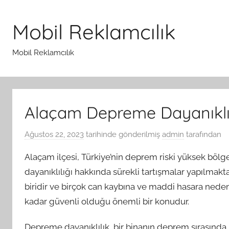
İçeriğe
atla
Mobil Reklamcılık
Mobil Reklamcılık
Alaçam Depreme Dayanıklı
Ağustos 22, 2023
tarihinde gönderilmiş
admin
tarafından
Alaçam ilçesi, Türkiye’nin deprem riski yüksek bölg
dayanıklılığı hakkında sürekli tartışmalar yapılmakt
biridir ve birçok can kaybına ve maddi hasara neden
kadar güvenli olduğu önemli bir konudur.
Depreme dayanıklılık, bir binanın deprem sırasında