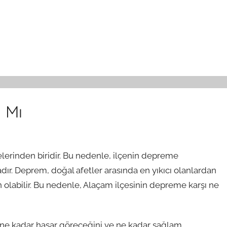
 Mı
elerinden biridir. Bu nedenle, ilçenin depreme
adır. Deprem, doğal afetler arasında en yıkıcı olanlardan
 olabilir. Bu nedenle, Alaçam ilçesinin depreme karşı ne
 ne kadar hasar göreceğini ve ne kadar sağlam